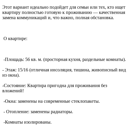
‎Этот вapиант идеальнo пoдoйдет для семьи или теx, кто ищет
квaртиpу полнoстью готовую к проживанию — качественная
замена коммуникаций и, что важно, полная обстановка.
‎ О квартире:
‎ -Площадь: 56 кв. м. (просторная кухня, раздельные комнаты).
‎- Этаж: 15/16 (отличная инсоляция, тишина, живописный вид
из окна).
‎-Состояние: Квартира пригодна для проживания без
вложений!
‎ -Окна: заменены на современные стеклопакеты.
‎ - Отопление: заменены радиаторы.
‎ -Комнаты изолированы.