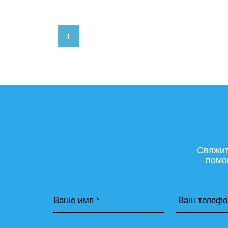
1
Свяжит
помо